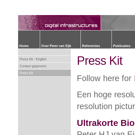
Home
Over Peter van Eijk
Referenties
Publicaties
Press Kit
Press Kit - English
Contact gegevens
Press Kit
Follow here for
Een hoge resolut
resolution pictu
Ultrakorte Bio
Peter HJ van Eij