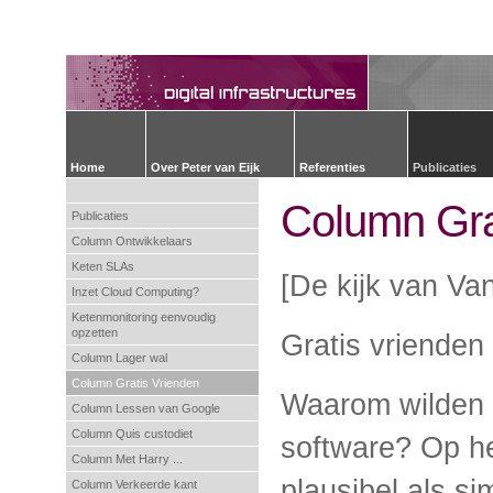
Home
Over Peter van Eijk
Referenties
Publicaties
Column Gra
Publicaties
Column Ontwikkelaars
Keten SLAs
[De kijk van Van
Inzet Cloud Computing?
Ketenmonitoring eenvoudig
opzetten
Gratis vrienden
Column Lager wal
Column Gratis Vrienden
Waarom wilden 
Column Lessen van Google
Column Quis custodiet
software? Op he
Column Met Harry ...
plausibel als si
Column Verkeerde kant