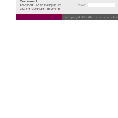
Meer weten?
Naam:
Abonneert u op de mailing lijst en
ontvang regelmatig mijn column.
© Copyright 2015. Alle rechten voorbehou