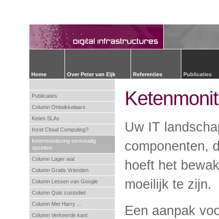
Home
Over Peter van Eijk
Referenties
Publicaties
Ketenmonit
Publicaties
Column Ontwikkelaars
Keten SLAs
Uw IT landschap
Inzet Cloud Computing?
Ketenmonitoring eenvoudig
componenten, d
opzetten
Column Lager wal
hoeft het bewa
Column Gratis Vrienden
moeilijk te zijn.
Column Lessen van Google
Column Quis custodiet
Column Met Harry ...
Een aanpak voo
Column Verkeerde kant